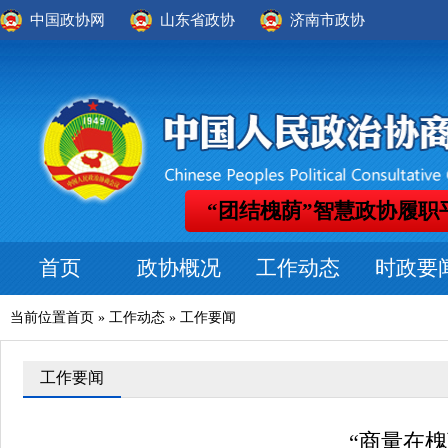
中国政协网
山东省政协
济南市政协
“团结槐荫”智慧政协履职
首页
政协概况
工作动态
时政要
当前位置
首页
»
工作动态
»
工作要闻
工作要闻
“商量在